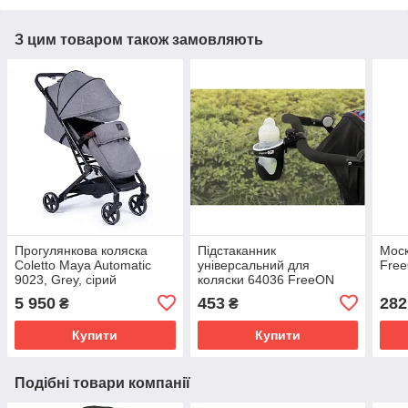
З цим товаром також замовляють
Прогулянкова коляска
Підстаканник
Моск
Coletto Maya Automatic
універсальний для
Free
9023, Grey, сірий
коляски 64036 FreeON
5 950
453
282
₴
₴
Купити
Купити
Подібні товари компанії