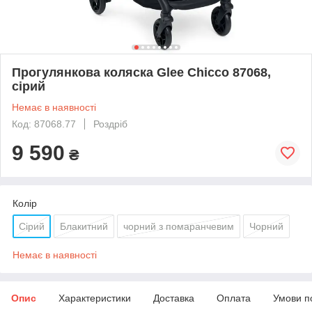
Прогулянкова коляска Glee Chicco 87068,
сірий
Немає в наявності
Код: 87068.77
Роздріб
9 590
₴
Колір
Сірий
Блакитний
чорний з помаранчевим
Чорний
Немає в наявності
Опис
Характеристики
Доставка
Оплата
Умови п