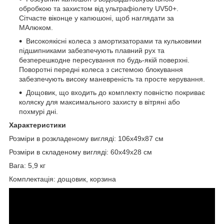
обробкою та захистом від ультрафіолету UV50+.
Сітчасте віконце у капюшоні, щоб наглядати за
МАлюком.
Високоякісні колеса з амортизаторами та кульковими
підшипниками забезпечують плавний рух та
безперешкодне пересування по будь-якій поверхні.
Поворотні передні колеса з системою блокування
забезпечують високу маневреність та просте керування.
Дощовик, що входить до комплекту повністю покриває
коляску для максимального захисту в вітряні або
похмурі дні.
Характеристики
Розміри в розкладеному вигляді: 106х49х87 см
Розміри в складеному вигляді: 60х49х28 см
Вага: 5,9 кг
Комплектація: дощовик, корзина