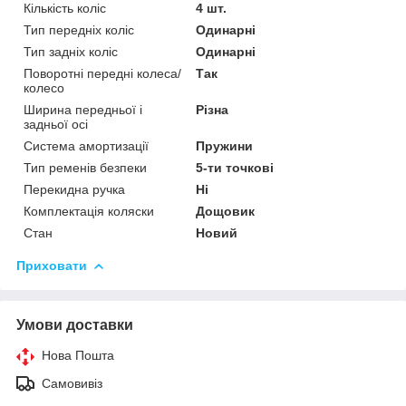
Кількість коліс
4 шт.
Тип передніх коліс
Одинарні
Тип задніх коліс
Одинарні
Поворотні передні колеса/
Так
колесо
Ширина передньої і
Різна
задньої осі
Система амортизації
Пружини
Тип ременів безпеки
5-ти точкові
Перекидна ручка
Ні
Комплектація коляски
Дощовик
Стан
Новий
Приховати
Умови доставки
Нова Пошта
Самовивіз