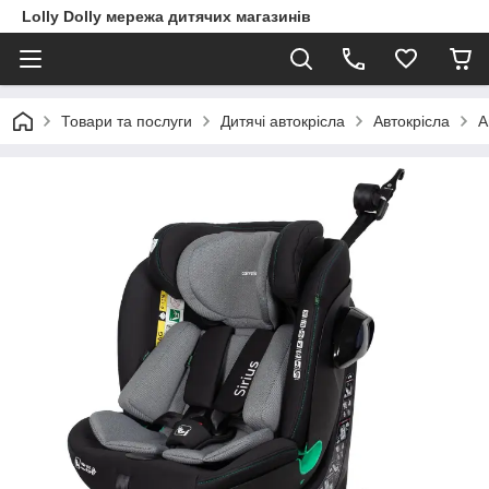
Lolly Dolly мережа дитячих магазинів
Товари та послуги
Дитячі автокрісла
Автокрісла
А