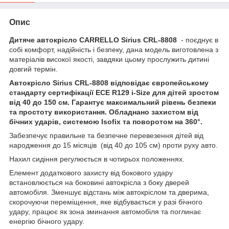
Опис
Дитяче автокрісло CARRELLO Sirius CRL-8808
- поєднує в
собі комфорт, надійність і безпеку, дана модель виготовлена ​​з
матеріалів високої якості, завдяки цьому прослужить дитині
довгий термін.
Автокрісло Sirius CRL-8808 відповідає європейському
стандарту сертифікації ECE R129 i-Size для дітей зростом
від 40 до 150 см. Гарантує максимальний рівень безпеки
та простоту використання. Обладнано захистом від
бічних ударів, системою Isofix та поворотом на 360°.
Забезпечує правильне та безпечне перевезення дітей від
народження до 15 місяців (від 40 до 105 см) проти руху авто.
Нахил сидіння регулюється в чотирьох положеннях.
Елемент додаткового захисту від бокового удару
встановлюється на боковині автокрісла з боку дверей
автомобіля. Зменшує відстань між автокріслом та дверима,
скорочуючи переміщення, яке відбувається у разі бічного
удару, працює як зона зминання автомобіля та поглинає
енергію бічного удару.