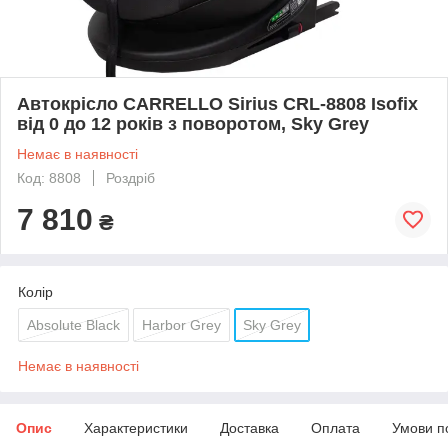
Автокрісло CARRELLO Sirius CRL-8808 Isofix
від 0 до 12 років з поворотом, Sky Grey
Немає в наявності
Код: 8808
Роздріб
7 810
₴
Колір
Absolute Black
Harbor Grey
Sky Grey
Немає в наявності
Опис
Характеристики
Доставка
Оплата
Умови п