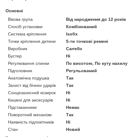
Основні
Вікова група
Від народження до 12 років
Спосіб установки
Комбінований
Система кріплення
Isofix
Точки кріплення дитини
5-ти точкові ремені
Виробник
Carrello
Бустер
Ні
Регулювання спинки
По висотою, По куту нахилу
Підголовник
Регульований
Анатомічна подушка
Так
Захист від бічних ударів
Так
Сонцезахисний козирок
Ні
Кишені для аксесуарів
Ні
Підстаканники
Немає
Поворотний механізм
Так
Наявність підлокітників
Ні
Стан
Новий