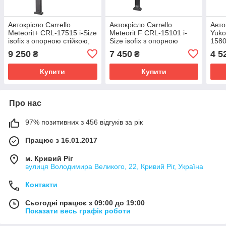
Автокрісло Carrello
Автокрісло Carrello
Авт
Meteorit+ CRL-17515 i-Size
Meteorit F CRL-15101 i-
Yuko
isofix з опорною стійкою,
Size isofix з опорною
1580
Marble Grey
стійкою, Midnight Black
нахи
9 250
7 450
4 5
₴
₴
Midn
Купити
Купити
Про нас
97% позитивних з 456 відгуків за рік
Працює з 16.01.2017
м. Кривий Ріг
вулиця Володимира Великого, 22, Кривий Ріг, Україна
Контакти
Сьогодні працює з 09:00 до 19:00
Показати весь графік роботи