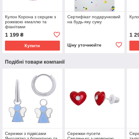
Кулон Корона з серцем з
Сертифікат подарунковий
Куло
рожевою емаллю та
на будь-яку суму
фіанітами
1 199
1 2
₴
Ціну уточнюйте
Купити
Подібні товари компанії
Сережки з підвісами
Сережки-пусети
Сере
Янголятко з блакитною та
Серденько з червоною
талі