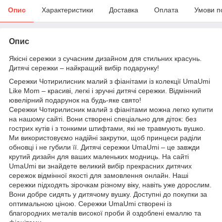
Опис
Характеристики
Доставка
Оплата
Умови п
Опис
Якісні сережки з сучасним дизайном для стильних красунь.
Дитячі сережки – найкращий вибір подарунку!
Сережки Чотирилисник малий з фіанітами із колекції UmaUmi
Like Mom – красиві, легкі і зручні дитячі сережки. Відмінний
ювелірний подарунок на будь-яке свято!
Сережки Чотирилисник малий з фіанітами можна легко купити
на нашому сайті. Вони створені спеціально для діток: без
гострих кутів і з тонкими штифтами, які не травмують вушко.
Ми використовуємо надійні закрутки, щоб принцеси раділи
обновці і не губили її. Дитячі сережки UmaUmi – це завжди
крутий дизайн для ваших маленьких модниць. На сайті
UmaUmi ви знайдете великий вибір прекрасних дитячих
сережок відмінної якості для замовлення онлайн. Наші
сережки підходять зірочкам різному віку, навіть уже дорослим.
Вони добре сидять у дитячому вушку. Доступні до покупки за
оптимальною ціною. Сережки UmaUmi створені із
благородних металів високої проби й оздоблені емаллю та