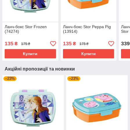
Ланч-бокс Stor Frozen
Ланч-бокс Stor Peppa Pig
Ланч
(74274)
(13914)
Stor
135
135
339
₴
₴
175 ₴
175 ₴
Купити
Купити
Акційні пропозиції та новинки
–23%
–23%