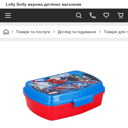
Lolly Dolly мережа дитячих магазинів
Товари та послуги
Догляд та годування
Товари для 