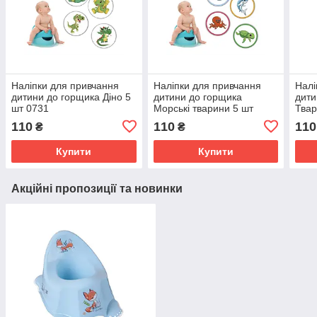
Наліпки для привчання
Наліпки для привчання
Налі
дитини до горщика Діно 5
дитини до горщика
дити
шт 0731
Морські тварини 5 шт
Твар
0732
110
110
110
₴
₴
Купити
Купити
Акційні пропозиції та новинки