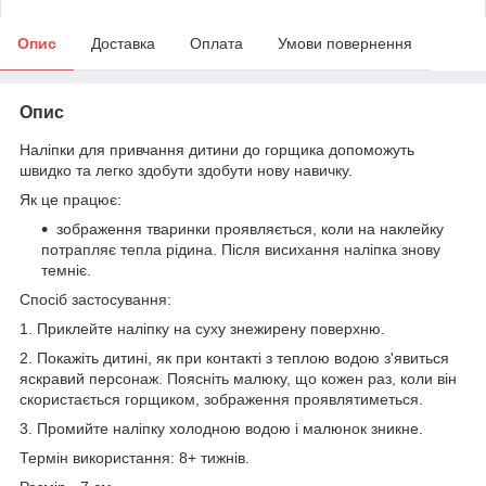
Опис
Доставка
Оплата
Умови повернення
Опис
Наліпки для привчання дитини до горщика допоможуть
швидко та легко здобути здобути нову навичку.
Як це працює:
зображення тваринки проявляється, коли на наклейку
потрапляє тепла рідина. Після висихання наліпка знову
темніє.
Спосіб застосування:
1. Приклейте наліпку на суху знежирену поверхню.
2. Покажіть дитині, як при контакті з теплою водою з'явиться
яскравий персонаж. Поясніть малюку, що кожен раз, коли він
скористається горщиком, зображення проявлятиметься.
3. Промийте наліпку холодною водою і малюнок зникне.
Термін використання: 8+ тижнів.