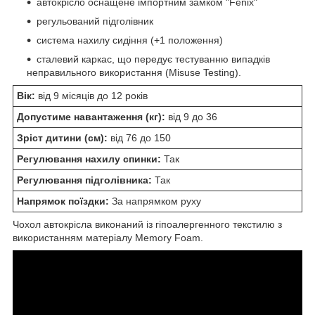
автокрісло оснащене імпортним замком "Fenix"
регульований підголівник
система нахилу сидіння (+1 положення)
сталевий каркас, що передує тестуванню випадків
неправильного використання (Misuse Testing).
Вік:
від 9 місяців до 12 років
Допустиме навантаження (кг):
від 9 до 36
Зріст дитини (см):
від 76 до 150
Регулювання нахилу спинки:
Так
Регулювання підголівника:
Так
Напрямок поїздки:
За напрямком руху
Чохол автокрісла виконаний із гіпоалергенного текстилю з
використанням матеріалу Memory Foam.