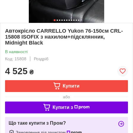
Автокрісло CARRELLO Yukon 76-150см CRL-
15808 ISOFIX з нахилом+підсклянник,
Midnight Black
В наявності
Код: 15808
Роздріб
4 525
₴
Купити
або
Купити з
Що таке купити з Пром?
Замовлення під захистом