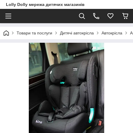
Lolly Dolly мережа дитячих магазинів
Товари та послуги
Дитячі автокрісла
Автокрісла
А