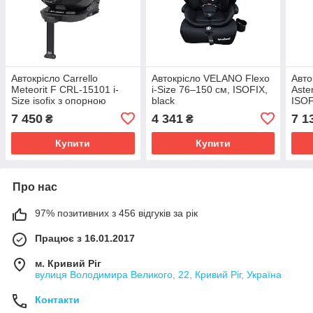
Автокрісло Carrello
Автокрісло VELANO Flexo
Авто
Meteorit F CRL-15101 i-
i-Size 76–150 см, ISOFIX,
Aste
Size isofix з опорною
black
ISOF
стійкою, Midnight Black
0+1/
7 450
4 341
7 1
₴
₴
Купити
Купити
Про нас
97% позитивних з 456 відгуків за рік
Працює з 16.01.2017
м. Кривий Ріг
вулиця Володимира Великого, 22, Кривий Ріг, Україна
Контакти