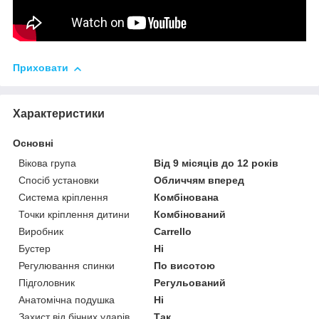
Приховати
Характеристики
Основні
Вікова група
Від 9 місяців до 12 років
Спосіб установки
Обличчям вперед
Система кріплення
Комбінована
Точки кріплення дитини
Комбінований
Виробник
Carrello
Бустер
Ні
Регулювання спинки
По висотою
Підголовник
Регульований
Анатомічна подушка
Ні
Захист від бічних ударів
Так