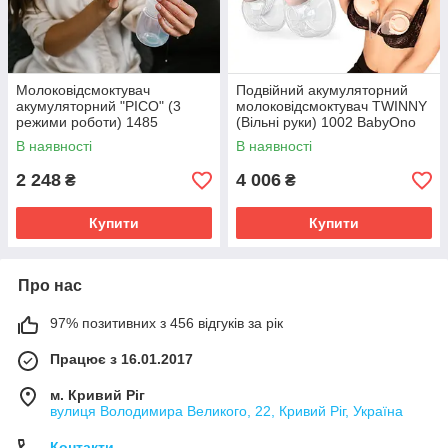
Молоковідсмоктувач
Подвійний акумуляторний
акумуляторний "PICO" (3
молоковідсмоктувач TWINNY
режими роботи) 1485
(Вільні руки) 1002 BabyOno
BabyOno
В наявності
В наявності
2 248
4 006
₴
₴
Купити
Купити
Про нас
97% позитивних з 456 відгуків за рік
Працює з 16.01.2017
м. Кривий Ріг
вулиця Володимира Великого, 22, Кривий Ріг, Україна
Контакти