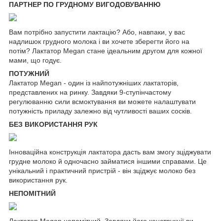
ПАРТНЕР ПО ГРУДНОМУ ВИГОДОВУВАННЮ
Вам потрібно запустити лактацію? Або, навпаки, у вас
надлишок грудного молока і ви хочете зберегти його на
потім? Лактатор Megan стане ідеальним другом для кожної
мами, що годує.
ПОТУЖНИЙ
Лактатор Megan - один із найпотужніших лактаторів,
представлених на ринку. Завдяки 9-ступінчастому
регулюванню сили всмоктування ви можете налаштувати
потужність приладу залежно від чутливості ваших сосків.
БЕЗ ВИКОРИСТАННЯ РУК
Інноваційна конструкція лактатора дасть вам змогу зціджувати
грудне молоко й одночасно займатися іншими справами. Це
унікальний і практичний пристрій - він зціджує молоко без
використання рук.
НЕПОМІТНИЙ
Лактатор Megan непомітний. Завдяки його конструкції ви