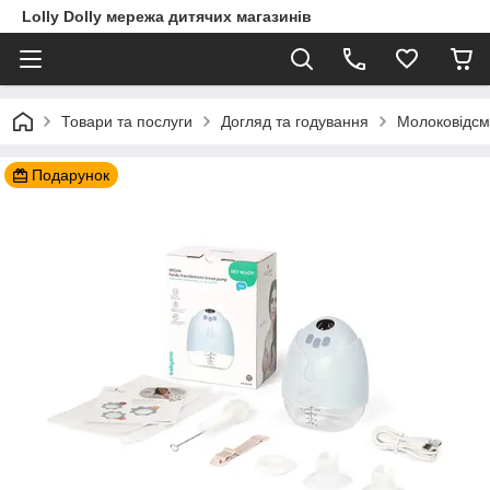
Lolly Dolly мережа дитячих магазинів
Товари та послуги
Догляд та годування
Молоковідсм
Подарунок