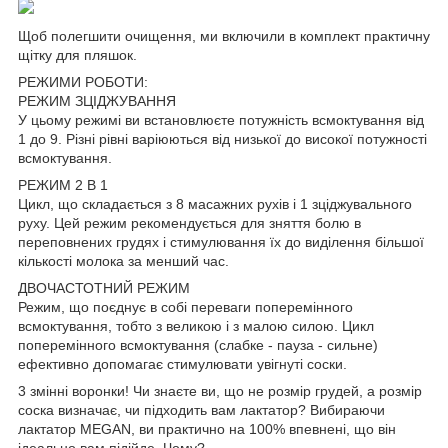
Щоб полегшити очищення, ми включили в комплект практичну
щітку для пляшок.
РЕЖИМИ РОБОТИ:
РЕЖИМ ЗЦІДЖУВАННЯ
У цьому режимі ви встановлюєте потужність всмоктування від
1 до 9. Різні рівні варіюються від низької до високої потужності
всмоктування.
РЕЖИМ 2 В 1
Цикл, що складається з 8 масажних рухів і 1 зціджувального
руху. Цей режим рекомендується для зняття болю в
переповнених грудях і стимулювання їх до виділення більшої
кількості молока за менший час.
ДВОЧАСТОТНИЙ РЕЖИМ
Режим, що поєднує в собі переваги поперемінного
всмоктування, тобто з великою і з малою силою. Цикл
поперемінного всмоктування (слабке - пауза - сильне)
ефективно допомагає стимулювати увігнуті соски.
3 змінні воронки! Чи знаєте ви, що не розмір грудей, а розмір
соска визначає, чи підходить вам лактатор? Вибираючи
лактатор MEGAN, ви практично на 100% впевнені, що він
ідеально вам підійде. Чому?