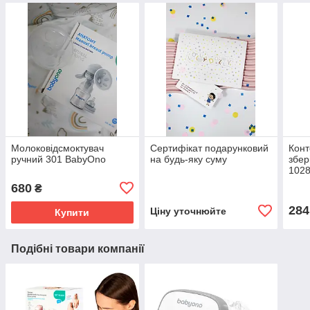
Молоковідсмоктувач
Сертифікат подарунковий
Конт
ручний 301 BabyOno
на будь-яку суму
збер
102
680
₴
284
Ціну уточнюйте
Купити
Подібні товари компанії