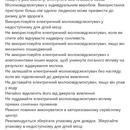
Молоковідсмоктувач є індивідуальним виробом. Використання
пристрою більш ніж однією людиною може призвести до
ризику для здоров'я.
Використовуйте електричний молоковідсмоктувач у
недоступному для дітей місці.
Не використовуйте електричний молоковідсмоктувач, коли ви
спите або відчуваєте надмірну сонливість.
Не використовуйте електричний молоковідсмоктувач, якщо він
механічно пошкоджений.
Не використовуйте електричний молоковідсмоктувач з
компонентами інших марок, щоб уникнути поганого впливу на
результат зціджування молока.
Не залишайте електричний молоковідсмоктувач без нагляду,
коли він підключений до джерела живлення.
Не діставайте електричний молоковідсмоктувач, якщо він упав
у воду.
Негайно відключіть його від джерела живлення.
Не піддавайте електричний молоковідсмоктувач впливу
прямих сонячних променів.
Ремонт повинен виконуватися в авторизованому сервісному
центрі.
Рекомендується зберігати упаковку для довідок. Зберігайте
упаковку в недоступному для дітей місці.