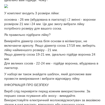
У комплект входить 3 розміри лійки:
основна - 26 мм (вбудована в лактатор) і 2 змінні - воронки
розміром 21 мм і 24 мм. Це дає змогу вибрати лійку
потрібного розміру для вашого соска.
Як правильно підібрати лійку?
Виміряйте діаметр соска біля основи в міліметрах, не
включаючи ареолу. Якщо діаметр соска 17/18 мм, виберіть
лійку найменшого розміру - 21 мм.
Якщо діаметр соска 19-21 мм, ідеально підійде воронка 24
мм.
Для великих сосків - 22-24 мм - підійде воронка, вбудована в
лактатор.
У наборі ви також знайдете шаблон, який допоможе вам
провести вимірювання і вибрати відповідну лійку.
ІНФОРМАЦІЯ ПРО БЕЗПЕКУ
Виріб слід перевіряти перед кожним використанням. За
перших ознак псування або зносу - викидайте.
Використовуйте електричний молоковідсмоктувач за вказівкою
лікаря в разі маститу, втягнутого або плоского соска.