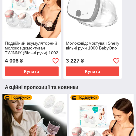
Подвійний акумуляторний
Молоковідсмоктувач Shelly
молоковідсмоктувач
вільні руки 1000 BabyOno
TWINNY (Вільні руки) 1002
BabyOno
4 006
3 227
₴
₴
Купити
Купити
Акційні пропозиції та новинки
Подарунок
Подарунок