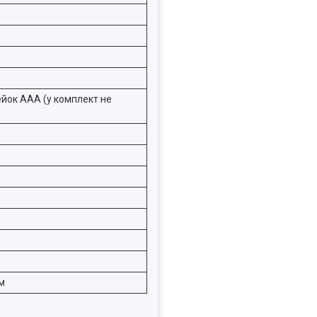
ейок ААА (у комплект не
в
см