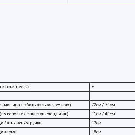
ьківська ручка)
+
 (машина / с батьківською ручкою)
72см / 79см
по колесах / с підставкою для ніг)
31см / 40см
до батьківської ручки
92см
до керма
38см