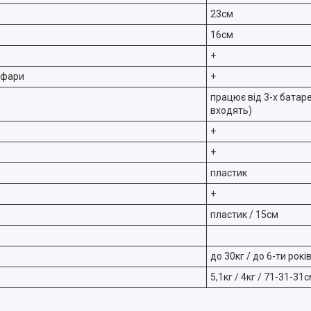
23см
16см
+
 фари
+
працює від 3-х батар
входять)
+
+
пластик
+
пластик / 15см
до 30кг / до 6-ти рокі
5,1кг / 4кг / 71-31-31