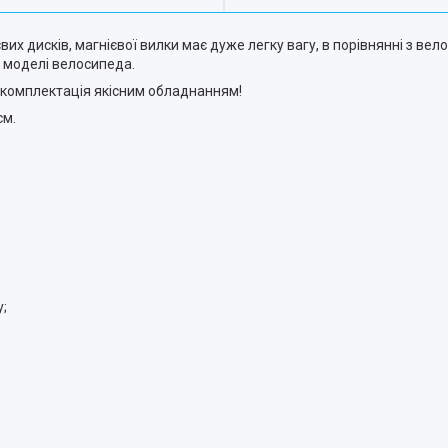
их дисків, магнієвої вилки має дуже легку вагу, в порівнянні з вел
д моделі велосипеда.
а, комплектація якісним обладнанням!
см.
у;