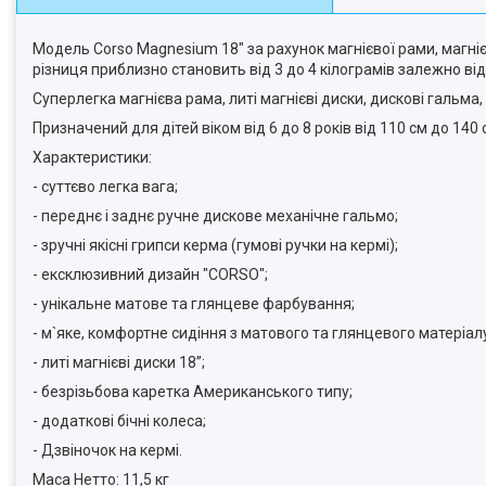
Модель Corso Magnesium 18" за рахунок магнієвої рами, магнієв
різниця приблизно становить від 3 до 4 кілограмів залежно ві
Суперлегка магнієва рама, литі магнієві диски, дискові гальм
Призначений для дітей віком від 6 до 8 років від 110 см до 140 
Характеристики:
- суттєво легка вага;
- переднє і заднє ручне дискове механічне гальмо;
- зручні якісні грипси керма (гумові ручки на кермі);
- ексклюзивний дизайн "CORSO";
- унікальне матове та глянцеве фарбування;
- м`яке, комфортне сидіння з матового та глянцевого матеріал
- литі магнієві диски 18”;
- безрізьбова каретка Американського типу;
- додаткові бічні колеса;
- Дзвіночок на кермі.
Маса Нетто: 11,5 кг