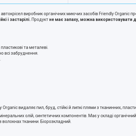
 автокрісел виробник органічних миючих засобів Friendly Organic пр
і і застарілі.
Продукт
не має запаху, можна використовувати 
 пластикові та металеві.
но всі забруднення.
.
dly Organic видаляє пил, бруд, стійкі й липкі плями з тканинних, пла
мінеральних олій, синтетичних компонентів. Має у складі органічний
 в волокнах тканини. Біорозкладний.