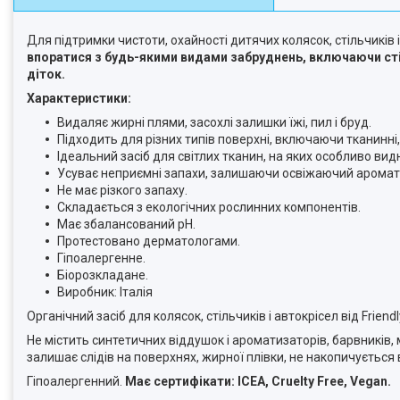
Для підтримки чистоти, охайності дитячих колясок, стільчиків і
впоратися з будь-якими видами забруднень, включаючи стійк
діток.
Характеристики:
Видаляє жирні плями, засохлі залишки їжі, пил і бруд.
Підходить для різних типів поверхні, включаючи тканинні,
Ідеальний засіб для світлих тканин, на яких особливо вид
Усуває неприємні запахи, залишаючи освіжаючий аромат
Не має різкого запаху.
Складається з екологічних рослинних компонентів.
Має збалансований pH.
Протестовано дерматологами.
Гіпоалергенне.
Біорозкладане.
Виробник: Італія
Органічний засіб для колясок, стільчиків і автокрісел від Frien
Не містить синтетичних віддушок і ароматизаторів, барвників, 
залишає слідів на поверхнях, жирної плівки, не накопичується
Гіпоалергенний.
Має сертифікати: ICEA, Cruelty Free, Vegan.