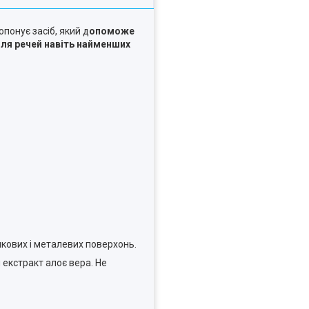
опонує засіб, який д
опоможе
для речей навіть найменших
стикових і металевих поверхонь.
 екстракт алоє вера. Не