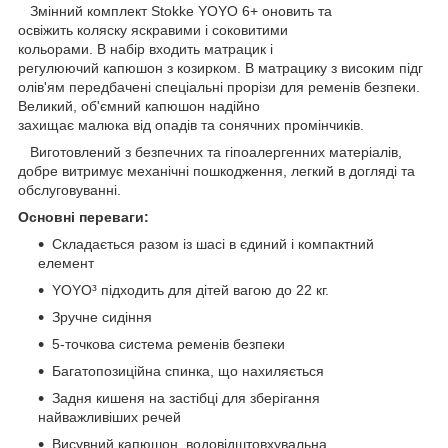
Змінний комплект Stokke YOYO 6+ оновить та
освіжить коляску яскравими і соковитими
кольорами. В набір входить матрацик і
регулюючий капюшон з козирком. В матрацику з високим підг
олів'ям передбачені спеціальні прорізи для ременів безпеки.
Великий, об'ємний капюшон надійно
захищає малюка від опадів та сонячних промінчиків.
Виготовлений з безпечних та гіпоалергенних матеріалів,
добре витримує механічні пошкодження, легкий в догляді та
обслуговуванні.
Основні переваги:
Складається разом із шасі в єдиний і компактний
елемент
YOYO³ підходить для дітей вагою до 22 кг.
Зручне сидіння
5-точкова система ременів безпеки
Багатопозиційна спинка, що нахиляється
Задня кишеня на застібці для зберігання
найважливіших речей
Висувний капюшон, водовідштовхувальна