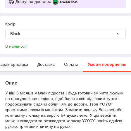
Доступна доставка
Колір
Black
В наявності
арактеристики
Доставка
Оплата
Умови повернення
Опис
У віці 6 місяців малюк підросте і буде готовий змінити люльку
на прогулянкове сидіння, щоб бачити світ під іншим кутом і
подорожувати сидячи обличчям до дороги. Твоя YOYO³
зростатиме разом із малюком. Замінити люльку Bassinet або
компактну люльку на версію 6+ дуже легко. У цій версії ти
можеш складати та розкладати коляску YOYO³ навіть однією
рукою, тримаючи дитину на руках.