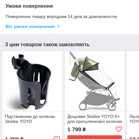
Умови повернення
Повернення товару впродовж 14 днів за домовленістю
Всі умови повернення
З цим товаром також замовляють
Підстаканник до коляски
Дощовик Stokke YOYO 6+
Люль
Stokke YOYO
для прогулянкової коляски
YOYO
1 799
₴