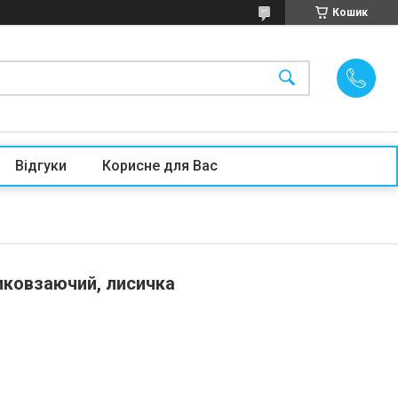
Кошик
Відгуки
Корисне для Вас
иковзаючий, лисичка