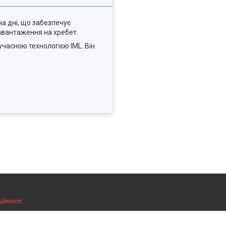
а дні, що забезпечує
авантаження на хребет.
часною технологією IML. Він
ційності