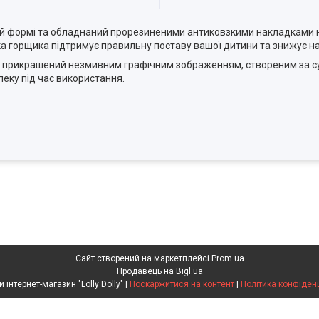
ій формі та обладнаний прорезиненими антиковзкими накладками н
а горщика підтримує правильну поставу вашої дитини та знижує н
а прикрашений незмивним графічним зображенням, створеним за су
пеку під час використання.
Сайт створений на маркетплейсі
Prom.ua
Продавець на Bigl.ua
Дитячий інтернет-магазин "Lolly Dolly" |
Поскаржитися на контент
|
Політика конфіден