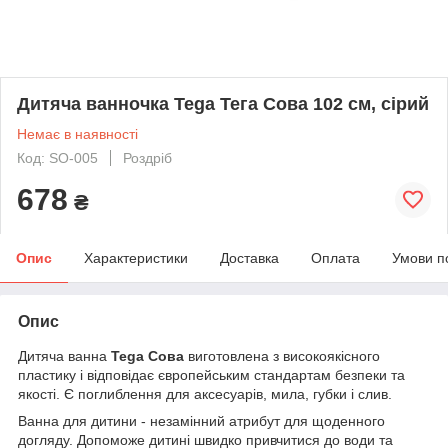
Дитяча ванночка Tega Тега Сова 102 см, сірий
Немає в наявності
Код: SO-005
Роздріб
678
₴
Опис
Характеристики
Доставка
Оплата
Умови п
Опис
Дитяча ванна
Tega Сова
виготовлена з високоякісного
пластику і відповідає європейським стандартам безпеки та
якості. Є поглиблення для аксесуарів, мила, губки і слив.
Ванна для дитини - незамінний атрибут для щоденного
догляду. Допоможе дитині швидко привчитися до води та