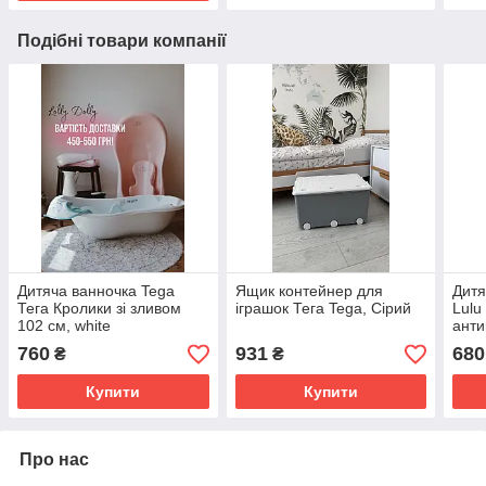
Подібні товари компанії
Дитяча ванночка Tega
Ящик контейнер для
Дитя
Тега Кролики зі зливом
іграшок Тега Tega, Сірий
Lulu
102 см, white
анти
whit
760
931
680
₴
₴
Купити
Купити
Про нас