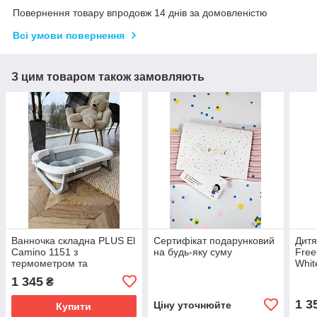
Повернення товару впродовж 14 днів за домовленістю
Всі умови повернення
З цим товаром також замовляють
Ванночка складна PLUS El
Сертифікат подарунковий
Дитя
Camino 1151 з
на будь-яку суму
Free
термометром та
Whit
вкладишем, Gray
1 345
₴
1 3
Ціну уточнюйте
Купити