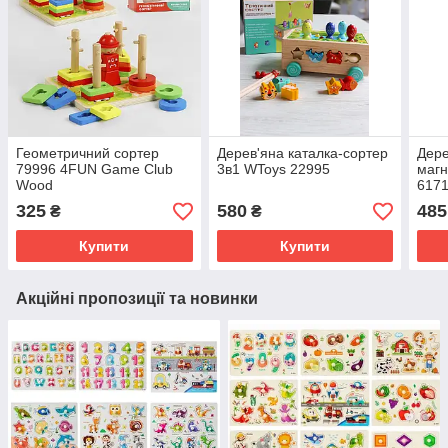
Геометричний сортер
Дерев'яна каталка-сортер
Дере
79996 4FUN Game Club
3в1 WToys 22995
магн
Wood
617
325
580
485
₴
₴
Купити
Купити
Акційні пропозиції та новинки