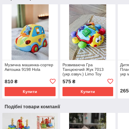
Музична машинка-сортер
Розвиваюча Гра
Дитя
Автошка 9198 Hola
Танцюючий Жук 7013
План
(укр.озвуч.) Limo Toy
укр 
810
575
₴
₴
265
Купити
Купити
Подібні товари компанії