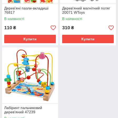
Дерев'яні пазли-вкладиші
Дерев'яний магнітний потяг
76817
20071 WToys
В наявності
В наявності
110
310
₴
₴
Купити
Купити
Лабіринт пальчиковий
дерев'яний 47239