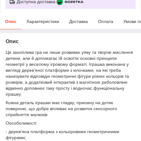
Доступна доставка
Опис
Характеристики
Доставка
Оплата
Умови п
Опис
Ця захоплива гра не лише розвиває уяву та творче мислення
дитини, але й допомагає їй освоїти основні принципи
геометрії у веселому ігровому форматі. Іграшка виконана у
вигляді дерев’яної платформи з кілочками, на які треба
нанизувати відповідні геометричні фігури різних кольорів та
розмірів, а додатковий інтерактив з магнітною риболовлею
відмінно доповнює таку просту і водночас функціональну
іграшку.
Кожна деталь іграшки має гладку, приємну на дотик
поверхню, що добре впливає на розвиток сенсорного
сприйняття малюків.
Оособоливості:
- дерев'яна платформа з кольоровими геометричними
фігурами;