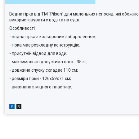
Водна гірка від ТМ “Pilsan” для маленьких непосид, які обожн
використовувати у воді та на суші.
Особливості:
- водна гірка з кольоровим забарвленням;
- гірка має розкладну конструкцію;
- присутній відвод для води;
- максимально допустима вага - 35 кг;
- довжина спуску складає 110 см;
- розміри гірки - 126х59х71 см;
- виконана з міцного пластику.