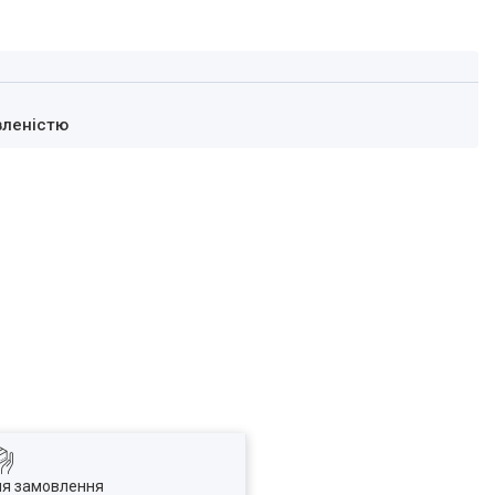
вленістю
ля замовлення