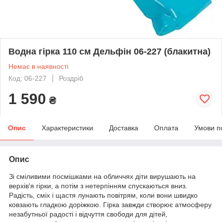
Водна гірка 110 см Дельфін 06-227 (блакитна)
Немає в наявності
Код: 06-227
Роздріб
1 590
₴
Опис
Характеристики
Доставка
Оплата
Умови п
Опис
Зі сміливими посмішками на обличчях діти вирушають на
верхів'я гірки, а потім з нетерпінням спускаються вниз.
Радість, сміх і щастя лунають повітрям, коли вони швидко
ковзають гладкою доріжкою. Гірка завжди створює атмосферу
незабутньої радості і відчуття свободи для дітей,