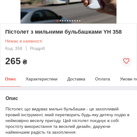
Пістолет з мильними бульбашками YH 358
Немає в наявності
Код: 358
Роздріб
265
₴
Опис
Характеристики
Доставка
Оплата
Умови п
Опис
Пістолет, що видуває мильні бульбашки - це захопливий
ігровий інструмент, який перетворить будь-яку дитячу подію в
неймовірно веселу пригоду. Цей пістолет поєднує в собі
простоту використання та веселий дизайн, даруючи
найменшим радість та захоплення.