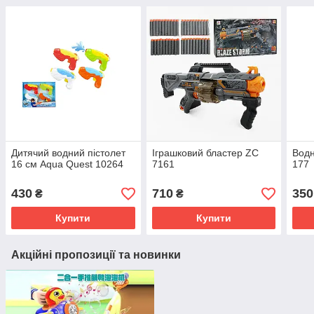
Дитячий водний пістолет
Іграшковий бластер ZC
Водн
16 см Aqua Quest 10264
7161
177
430
710
350
₴
₴
Купити
Купити
Акційні пропозиції та новинки