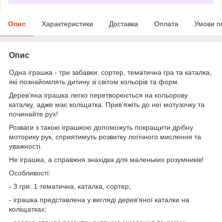
Опис
Характеристики
Доставка
Оплата
Умови п
Опис
Одна іграшка - три забавки: сортер, тематична гра та каталка,
які познайомлять дитину зі світом кольорів та форм.
Дерев’яна іграшка легко перетворюється на кольорову
каталку, адже має коліщатка. Прив’яжіть до неї мотузочку та
починайте рух!
Розваги з такою іграшкою допоможуть покращити дрібну
моторику рук, сприятимуть розвитку логічного мислення та
уважності.
Не іграшка, а справжня знахідка для маленьких розумників!
Особливості:
- 3 гри: 1 тематична, каталка, сортер;
- іграшка представлена у вигляді дерев'яної каталки на
коліщатках;