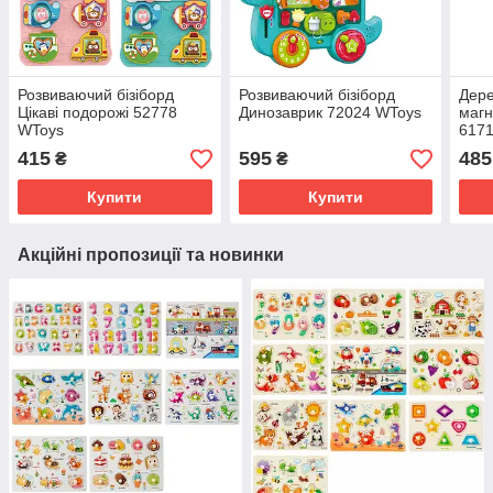
Розвиваючий бізіборд
Розвиваючий бізіборд
Дере
Цікаві подорожі 52778
Динозаврик 72024 WToys
магн
WToys
617
415
595
485
₴
₴
Купити
Купити
Акційні пропозиції та новинки