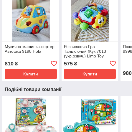
Музична машинка-сортер
Розвиваюча Гра
Пож
Автошка 9198 Hola
Танцюючий Жук 7013
999
(укр.озвуч.) Limo Toy
810
575
₴
₴
980
Купити
Купити
Подібні товари компанії