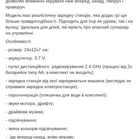
дозволяє впевнено керувати нею вперед, назад, ліворуч і
праворуч.
Модель має реалістичну зарядну станцію, яка додає грі ще
більше правдоподібності. Підходить для ігор як удома, так і на
вулиці. Ідеальна для дітей, які мріють про власний суперкар
на управлінні.
Особливості:
- розмір: 24х12х7 см;
- акумулятор: 3.7 V;
- пульт дистанційного радіокерування 2.4 GHz (працює від 2х
батарейок типу АА, в комплект не входять);
- зарядна станція від якої заряджається машина (виглядає як
справжня зарядна електростанція);
- парогенерація (пляшечка для води в комплекті);
- звуки мотора, дрифту;
- драйвова музика;
- підсвічування;
- зміна кольорів підсвічування;
- їде вперед-назад, вліво-вправо;