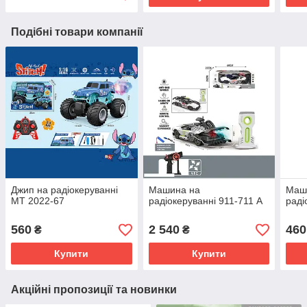
Подібні товари компанії
Джип на радіокеруванні
Машина на
Маш
MT 2022-67
радіокеруванні 911-711 A
раді
560
2 540
460
₴
₴
Купити
Купити
Акційні пропозиції та новинки