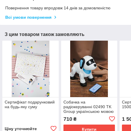
Повернення товару впродовж 14 днів за домовленістю
Всі умови повернення
З цим товаром також замовляють
Сертифікат подарунковий
Собачка на
Серт
на будь-яку суму
радіокеруванні 02490 TK
1500
Group українською мовою
710
1 5
₴
Ціну уточнюйте
Купити