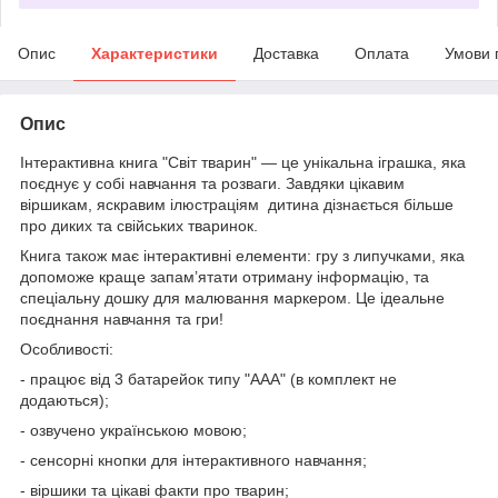
Опис
Характеристики
Доставка
Оплата
Умови 
Опис
Інтерактивна книга "Світ тварин" — це унікальна іграшка, яка
поєднує у собі навчання та розваги. Завдяки цікавим
віршикам, яскравим ілюстраціям дитина дізнається більше
про диких та свійських тваринок.
Книга також має інтерактивні елементи: гру з липучками, яка
допоможе краще запам’ятати отриману інформацію, та
спеціальну дошку для малювання маркером. Це ідеальне
поєднання навчання та гри!
Особливості:
- працює від 3 батарейок типу "ААА" (в комплект не
додаються);
- озвучено українською мовою;
- сенсорні кнопки для інтерактивного навчання;
- віршики та цікаві факти про тварин;