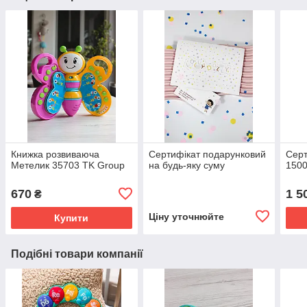
Книжка розвиваюча
Сертифікат подарунковий
Серт
Метелик 35703 TK Group
на будь-яку суму
1500
670
1 5
₴
Ціну уточнюйте
Купити
Подібні товари компанії