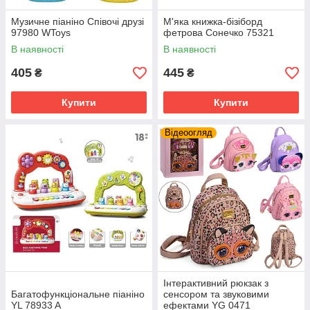
Музичне піаніно Співочі друзі
М'яка книжка-бізіборд
97980 WToys
фетрова Сонечко 75321
В наявності
В наявності
405
445
₴
₴
Купити
Купити
Відеоогляд
Інтерактивний рюкзак з
Багатофункціональне піаніно
сенсором та звуковими
YL 78933 A
ефектами YG 0471