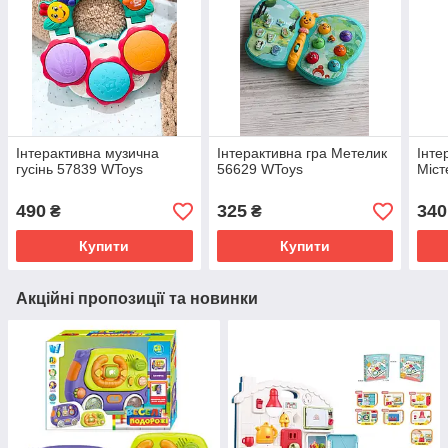
Інтерактивна музична
Інтерактивна гра Метелик
Інте
гусінь 57839 WToys
56629 WToys
Міст
490
325
340
₴
₴
Купити
Купити
Акційні пропозиції та новинки