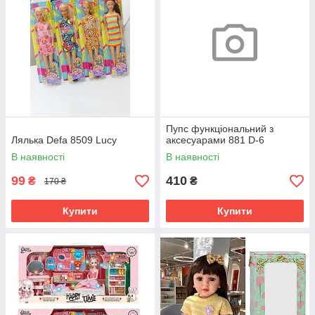
Пупс функціональний з
Лялька Defa 8509 Lucy
аксесуарами 881 D-6
В наявності
В наявності
99
410
₴
₴
170 ₴
Купити
Купити