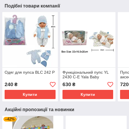
Подібні товари компанії
Одяг для пупса BLC 242 P
Функціональний пупс YL
Пупс
2430 C-E Yala Baby
аксе
240
630
720
₴
₴
Купити
Купити
Акційні пропозиції та новинки
–42%