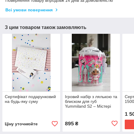
Повернення товару впродовж 14 днів за домовленістю
Всі умови повернення
З цим товаром також замовляють
Сертифікат подарунковий
Ігровий набір з лялькою та
Серт
на будь-яку суму
блиском для губ
1500
Yummiland S2 – Містері
Чейз
1 5
895
₴
Ціну уточнюйте