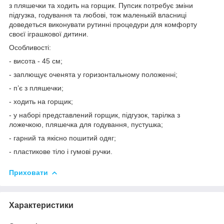
з пляшечки та ходить на горщик. Пупсик потребує зміни
підгузка, годування та любові, тож маленькій власниці
доведеться виконувати рутинні процедури для комфорту
своєї іграшкової дитини.
Особливості:
- висота - 45 см;
- заплющує оченята у горизонтальному положенні;
- п’є з пляшечки;
- ходить на горщик;
- у наборі представлений горщик, підгузок, тарілка з
ложечкою, пляшечка для годування, пустушка;
- гарний та якісно пошитий одяг;
- пластикове тіло і гумові ручки.
Приховати
Характеристики