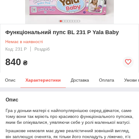
Функціональний пупс BL 231 P Yala Baby
Немає в наявності
Код: 231 P
Роздріб
840
₴
Опис
Характеристики
Доставка
Оплата
Умови 
Опис
Гра у доньки-матері є найпопулярнішою серед дівчаток, саме
тому вони так мріють про красивого функціонального пупсика,
яким би опікувалися, уявляючи себе у ролі маленької матусі.
Іграшкове немовля має дуже реалістичний зовнішній вигляд,
він заплющує оченята, як тільки його покладуть у ліжечко, п’є