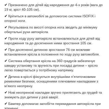
✔
Призначено для дітей від народження до 4-х років (вага до
19 кг, зріст 40-105 см).
✔
Кріпиться в автомобілі за допомогою системи ISOFIX і
опорної ноги.
✔
Регульована по висоті опорна нога зводить до мінімуму
обертальні рухи автокрісла.
✔
Проти ходу руху автокрісло встановлюється для дітей від
народження та до досягнення ними зростання 105 см.
✔
При досягненні дитиною зростання 76 см можливе
встановлення крісла в положення по ходу руху автомобіля.
✔
Система обертання крісла на 360 градусів забезпечує
швидку установку та зручність при посадці дитини – крісло
легко повертається у потрібному напрямку.
✔
Дитина в кріслі фіксується внутрішніми п'ятиточковими
ременями безпеки, оснащеними плечовими накладками з
м'якого неопрену.
✔
Нові неопренові накладки зручно прилягають до грудей та
знижують рух дитини у разі аварії.
✔
Бампер допомагає запобігти перекидання автокрісла при
зіткненні.