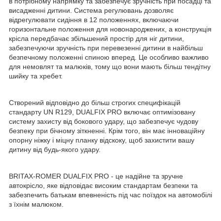
в потрібному напрямку та забезпечує зручність при посадці та
висадженні дитини. Система регулювань дозволяє
відрегулювати сидіння в 12 положеннях, включаючи
горизонтальне положення для новонароджених, а конструкція
крісла передбачає збільшений простір для ніг дитини,
забезпечуючи зручність при перевезенні дитини в найбільш
безпечному положенні спиною вперед. Це особливо важливо
для немовлят та малюків, тому що вони мають більш тендітну
шийку та хребет.
Створений відповідно до більш строгих специфікацій
стандарту UN R129, DUALFIX PRO включає оптимізовану
систему захисту від бокового удару, що забезпечує чудову
безпеку при бічному зіткненні. Крім того, він має інноваційну
опорну ніжку і міцну планку відскоку, щоб захистити вашу
дитину від будь-якого удару.
BRITAX-ROMER DUALFIX PRO - це надійне та зручне
автокрісло, яке відповідає високим стандартам безпеки та
забезпечить батькам впевненість під час поїздок на автомобілі
з їхнім малюком.