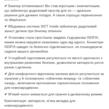
✔
Бампер оптимізовано! Він став коротшим і компактнішим,
що забезпечує додатковий простір для ніг — ідеальне
рішення для далеких поїздок. А також спрощує перенесення
та зберігання.
✔
Вбудована система SICT Inside забезпечує додатковий
захист дитини при бічному зіткненні.
✔
Установка стала простішою завдяки з'єднувачам ISOFIX,
якими можна керувати незалежно один від одного. Конектори
ISOFIX швидко та безпечно підключаються, не пошкоджуючи
сидіння вашого автомобіля.
✔
V-подібний підголовник регулюється по висоті одночасно з
внутрішніми ременями безпеки, дозволяючи автокрісло рости
разом з дитиною.
✔
Для комфортного відпочинку малюка крісло регулюється за
нахилом у 6 положеннях «обличчям вперед» та «обличчям
назад», включаючи ергономічне горизонтальне положення
для новонароджених.
✔
М'який чохол знімається для прання в делікатному режимі.
Комплектація: автокрісло, м'яка вкладка для
новонародженого.