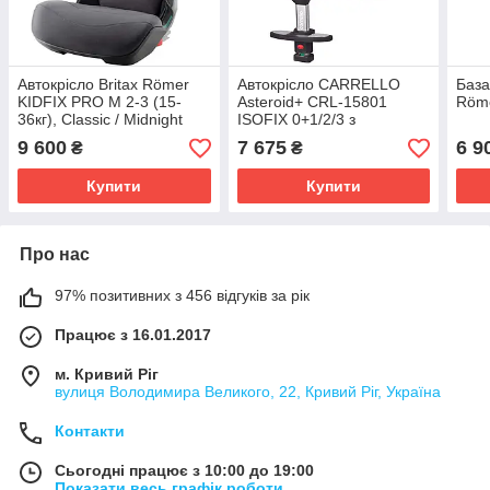
Автокрісло Britax Römer
Автокрісло CARRELLO
База
KIDFIX PRO M 2-3 (15-
Asteroid+ CRL-15801
Röme
36кг), Classic / Midnight
ISOFIX 0+1/2/3 з
Grey
поворотом та опорною
9 600
7 675
6 9
₴
₴
стійкою, Marble Grey
Купити
Купити
Про нас
97% позитивних з 456 відгуків за рік
Працює з 16.01.2017
м. Кривий Ріг
вулиця Володимира Великого, 22, Кривий Ріг, Україна
Контакти
Сьогодні працює з 10:00 до 19:00
Показати весь графік роботи