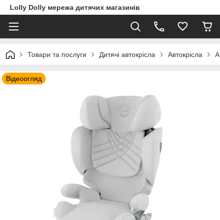
Lolly Dolly мережа дитячих магазинів
Товари та послуги
Дитячі автокрісла
Автокрісла
А
Відеоогляд