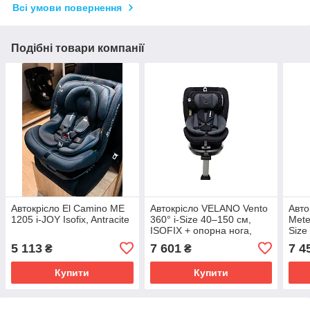
Всі умови повернення
Подібні товари компанії
Автокрісло El Camino ME
Автокрісло VELANO Vento
Авто
1205 i-JOY Isofix, Antracite
360° i-Size 40–150 см,
Mete
ISOFIX + опорна нога,
Size
grey
стій
5 113
7 601
7 4
₴
₴
Купити
Купити