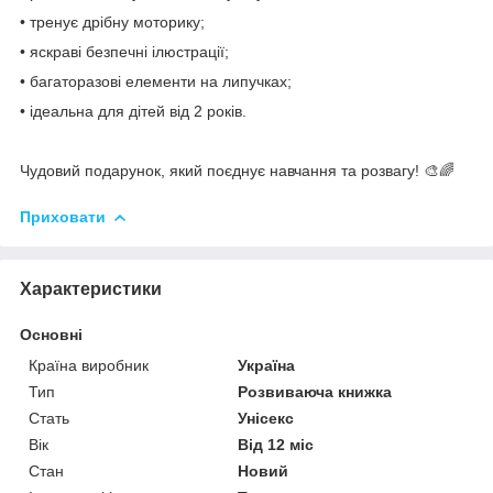
• тренує дрібну моторику;
• яскраві безпечні ілюстрації;
• багаторазові елементи на липучках;
• ідеальна для дітей від 2 років.
Чудовий подарунок, який поєднує навчання та розвагу! 🎨🌈
Приховати
Характеристики
Основні
Країна виробник
Україна
Тип
Розвиваюча книжка
Стать
Унісекс
Вік
Від 12 міс
Стан
Новий