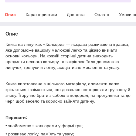
Опис
Характеристики
Доставка
Оплата
Умови п
Опис
Книга на липучках «Кольори» — яскрава розвиваюча іграшка,
яка допоможе вашому малюкові легко та цікаво вивчати
основні кольори. На кожній сторінці дитина знаходить
предмети певного кольору та закріплює їх за допомогою
липучок, тренуючи логіку, асоціативне мислення та увагу.
Книга виготовлена з щільного матеріалу, елементи легко
кріпляться і знімаються, що дозволяє повторювати гру знову й
знову. Її зручно брати з собою в подорожі, на прогулянки та до
черг, щоб весело та корисно зайняти дитину.
Переваги:
• знайомство з кольорами у формі гри;
• розвиває логіку, памʼять та увагу;