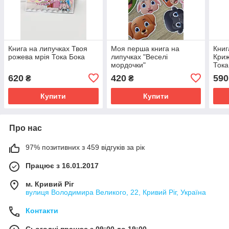
Книга на липучках Твоя
Моя перша книга на
Книг
рожева мрія Тока Бока
липучках "Веселі
Криж
мордочки"
Тока
620
420
590
₴
₴
Купити
Купити
Про нас
97% позитивних з 459 відгуків за рік
Працює з 16.01.2017
м. Кривий Ріг
вулиця Володимира Великого, 22, Кривий Ріг, Україна
Контакти
Сьогодні працює з 09:00 до 19:00