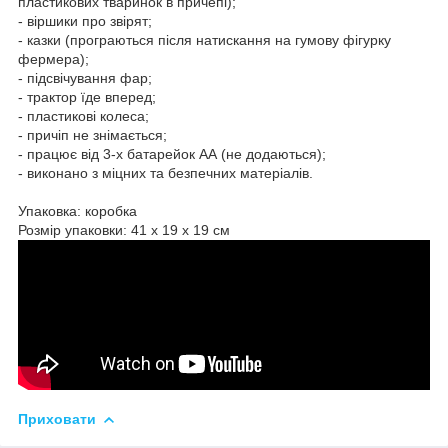
пластикових тваринок в причепі);
- віршики про звірят;
- казки (програються після натискання на гумову фігурку
фермера);
- підсвічування фар;
- трактор їде вперед;
- пластикові колеса;
- причіп не знімається;
- працює від 3-х батарейок АА (не додаються);
- виконано з міцних та безпечних матеріалів.
Упаковка: коробка
Розмір упаковки: 41 х 19 х 19 см
Приховати