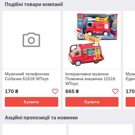
Подібні товари компанії
Музичний телефончик
Інтерактивна музична
Муз
Собачка 61618 WToys
Пожежна машинка 11516
Єдин
WToys
170
665
170
₴
₴
Купити
Купити
Акційні пропозиції та новинки