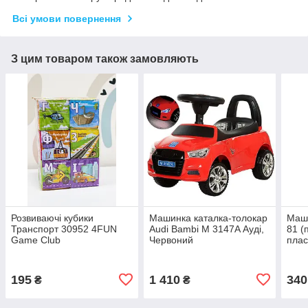
Всі умови повернення
З цим товаром також замовляють
Розвиваючі кубики
Машинка каталка-толокар
Маш
Транспорт 30952 4FUN
Audi Bambi M 3147A Ауді,
81 (
Game Club
Червоний
плас
195
1 410
340
₴
₴