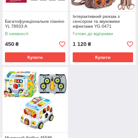
Інтерактивний рюкзак з
Багатофункціональне піаніно
сенсором та звуковими
YL 78933 A
ефектами YG 0471
В наявності
Готово до відправки
450
1 120
₴
₴
Купити
Купити
Музичний бізібус 45585