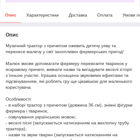
Опис
Характеристики
Доставка
Оплата
Умови п
Опис
Музичний трактор з причепом оживить дитячу уяву та
перенесе малечу у світ захопливих фермерських пригод!
Малюк зможе допомагати фермеру перевозити тваринок у
яскравому причепі, вивчати назви та вигадувати веселі історії
з їхньою участю. Іграшка оснащена звуковими ефектами та
підсвічуванням, які роблять гру ще цікавішою для маленького
користувача.
Особливості:
- в наборі трактор з причепом (довжина 36 см), знімні фігурки
фермера і тваринок;
- озвучування українською мовою;
- веселі пісні (запускаються натисканням на вихлопну трубу
трактора);
- назви та звуки тварин (запускаються натисканням на