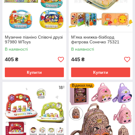
Музичне піаніно Співочі друзі
М'яка книжка-бізіборд
97980 WToys
фетрова Сонечко 75321
В наявності
В наявності
405
445
₴
₴
Купити
Купити
Відеоогляд