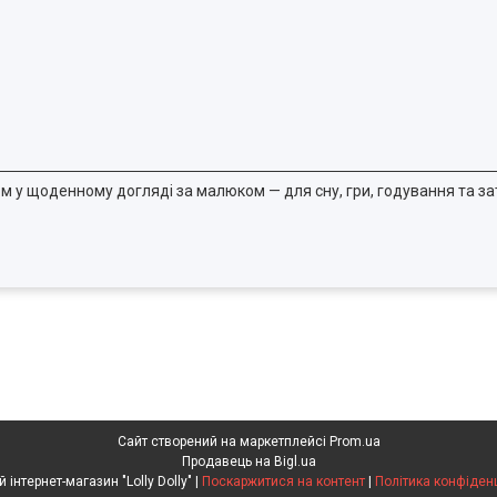
 у щоденному догляді за малюком — для сну, гри, годування та з
Сайт створений на маркетплейсі
Prom.ua
Продавець на Bigl.ua
Дитячий інтернет-магазин "Lolly Dolly" |
Поскаржитися на контент
|
Політика конфіден