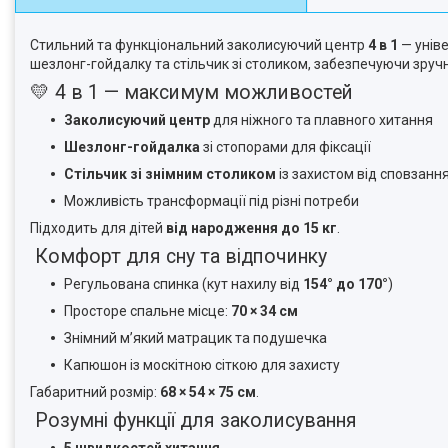
Стильний та функціональний заколисуючий центр
4 в 1
— уніве
шезлонг-гойдалку та стільчик зі столиком, забезпечуючи зручн
💛 4 в 1 — максимум можливостей
Заколисуючий центр
для ніжного та плавного хитання
Шезлонг-гойдалка
зі стопорами для фіксації
Стільчик зі знімним столиком
із захистом від сповзанн
Можливість трансформації під різні потреби
Підходить для дітей
від народження до 15 кг
.
Комфорт для сну та відпочинку
Регульована спинка (кут нахилу від
154° до 170°
)
Просторе спальне місце:
70 × 34 см
Знімний м’який матрацик та подушечка
Капюшон із москітною сіткою для захисту
Габаритний розмір:
68 × 54 × 75 см
.
Розумні функції для заколисування