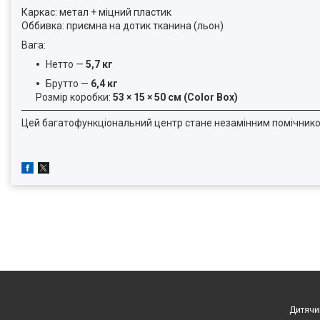
Каркас: метал + міцний пластик
Оббивка: приємна на дотик тканина (льон)
Вага:
Нетто —
5,7 кг
Брутто —
6,4 кг
Розмір коробки:
53 × 15 × 50 см (Color Box)
Цей багатофункціональний центр стане незамінним помічником