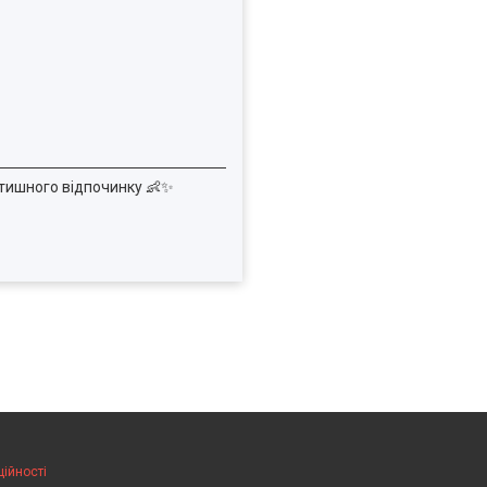
атишного відпочинку 👶✨
ційності