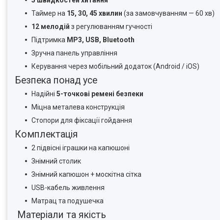
5 швидкостей хитання
Таймер на
15, 30, 45 хвилин
(за замовчуванням — 60 хв)
12 мелодій
з регулюванням гучності
Підтримка
MP3, USB, Bluetooth
Зручна панель управління
Керування через мобільний додаток (Android / iOS)
Безпека понад усе
Надійні
5-точкові ремені безпеки
Міцна металева конструкція
Стопори для фіксації гойдання
Комплектація
2 підвісні іграшки на капюшоні
Знімний столик
Знімний капюшон + москітна сітка
USB-кабель живлення
Матрац та подушечка
Матеріали та якість