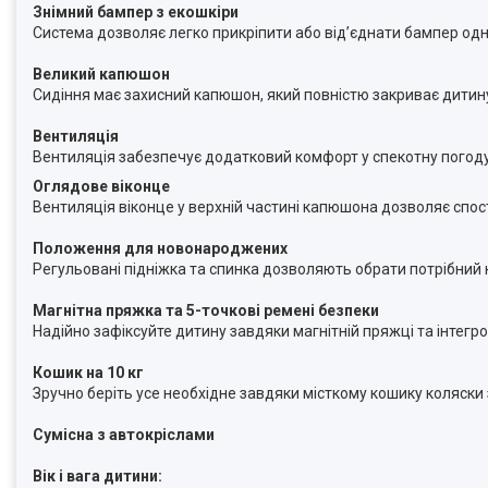
Знімний бампер з екошкіри
Система дозволяє легко прикріпити або від’єднати бампер одн
Великий капюшон
Сидіння має захисний капюшон, який повністю закриває дитину
Вентиляція
Вентиляція забезпечує додатковий комфорт у спекотну погоду
Оглядове віконце
Вентиляція віконце у верхній частині капюшона дозволяє спос
Положення для новонароджених
Регульовані підніжка та спинка дозволяють обрати потрібний 
Магнітна пряжка та 5-точкові ремені безпеки
Надійно зафіксуйте дитину завдяки магнітній пряжці та інтег
Кошик на 10 кг
Зручно беріть усе необхідне завдяки місткому кошику коляски 
Сумісна з автокріслами
Вік і вага дитини: