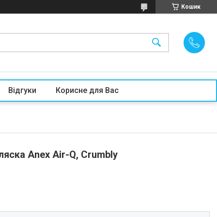
Кошик
Відгуки
Корисне для Вас
яска Anex Air-Q, Crumbly