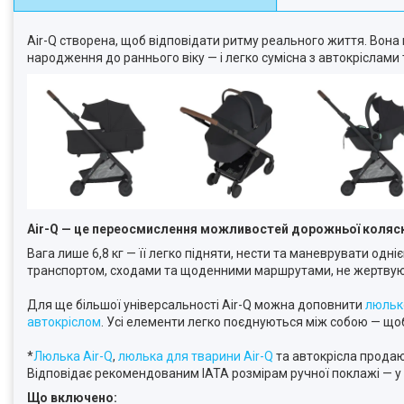
Air-Q створена, щоб відповідати ритму реального життя. Вона п
народження до раннього віку — і легко сумісна з автокріслами
Air-Q — це переосмислення можливостей дорожньої коляс
Вага лише 6,8 кг — її легко підняти, нести та маневрувати одн
транспортом, сходами та щоденними маршрутами, не жертвуюч
Для ще більшої універсальності Air-Q можна доповнити
люльк
автокріслом
. Усі елементи легко поєднуються між собою — що
*
Люлька Air-Q
,
люлька для тварини Air-Q
та автокрісла прода
Відповідає рекомендованим IATA розмірам ручної поклажі — у
Що включено: