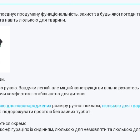
оєднує продуману функціональність, захист за будь-якої погоди та 
 та навіть люлькою для тварини.
ки.
ією рукою. Завдяки легкій, але міцній конструкції ви вільно рухаєт
и комфортом і стабільністю для дитини.
ою для новонароджених
розміру ручної поклажі,
люлькою для тва
б подорожувати просто й без зайвих турбот.
ються окремо.
 конфігураціях із сидінням, люлькою для немовляти та люлькою для