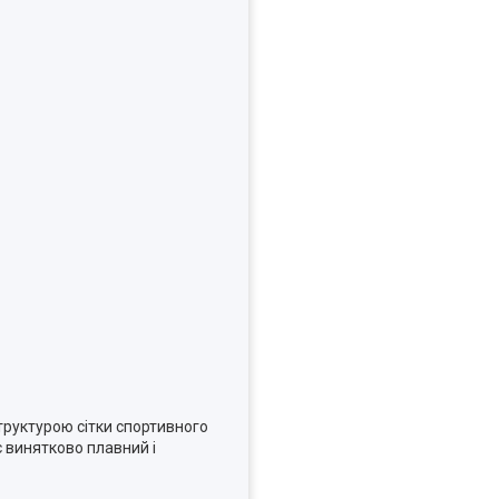
структурою сітки спортивного
є винятково плавний і