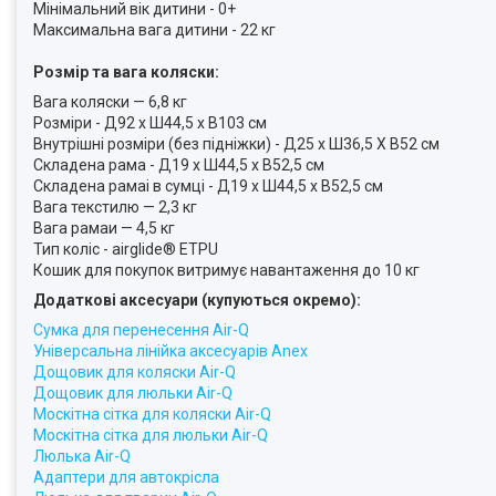
Мінімальний вік дитини - 0+
Максимальна вага дитини - 22 кг
Розмір та вага коляски:
Вага коляски — 6,8 кг
Розміри - Д92 x Ш44,5 x В103 см
Внутрішні розміри (без підніжки) - Д25 x Ш36,5 X В52 см
Складена рама - Д19 x Ш44,5 x В52,5 см
Складена рамаі в сумці - Д19 x Ш44,5 x В52,5 см
Вага текстилю — 2,3 кг
Вага рамаи — 4,5 кг
Тип коліс - airglide® ETPU
Кошик для покупок витримує навантаження до 10 кг
Додаткові аксесуари (купуються окремо):
Сумка для перенесення Air-Q
Універсальна лінійка аксесуарів Anex
Дощовик для коляски Air-Q
Дощовик для люльки Air-Q
Москітна сітка для коляски Air-Q
Москітна сітка для люльки Air-Q
Люлька Air-Q
Адаптери для автокрісла