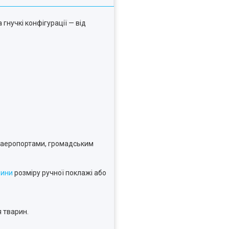
гнучкі конфігурації — від
есь аеропортами, громадським
рини
розміру ручної поклажі або
 тварин.