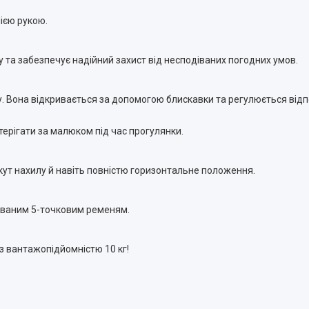
ією рукою.
 та забезпечує надійний захист від несподіваних погодних умов.
. Вона відкривається за допомогою блискавки та регулюється відп
терігати за малюком під час прогулянки.
кут нахилу й навіть повністю горизонтальне положення.
рованим 5-точковим ременям.
з вантажопідйомністю 10 кг!