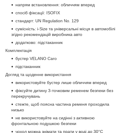
напрям встановлення: обличчям вперед
спосіб фіксації: ISOFIX
стандарт: UN Regulation No. 129
сумісність: i-Size та універсальні місця в автомобілі
згідно рекомендацій виробника авто
додатково: підстаканник
Комплектація
бустер VELANO Caro
підстаканник
Догляд та щоденне використання
використовуйте бустер лише обличчям вперед
фіксуйте дитину 3-точковим ременем безпеки без
перекручувань
стежте, щоб поясна частина ременя проходила
низько
не використовуйте на сидінні з активною
фронтальною подушкою безпеки
чохол можна знімати та прати у воді до 30°C