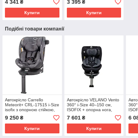
4 341
3 395
₴
₴
Купити
Купити
Подібні товари компанії
Автокрісло Carrello
Автокрісло VELANO Vento
Авто
Meteorit+ CRL-17515 i-Size
360° i-Size 40–150 см,
360°
isofix з опорною стійкою,
ISOFIX + опорна нога,
ISOF
Marble Grey
grey
9 250
7 601
6 0
₴
₴
Купити
Купити