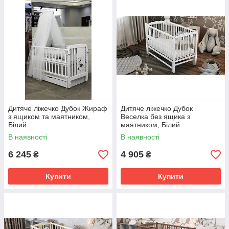
Різні моделі
– класичні, трансформери, з ящиками для
зберігання, з маятниковими механізмами
Зручність у використанні
– регульоване дно, знімні
боковини, мобільні коліщатка
Обирайте найкраще для вашого малюка –
комфортні та
безпечні ліжечка за доступними цінами!
Дитяче ліжечко Дубок Жираф
Дитяче ліжечко Дубок
з ящиком та маятником,
Веселка без ящика з
Білий
маятником, Білий
В наявності
В наявності
6 245
4 905
₴
₴
Купити
Купити