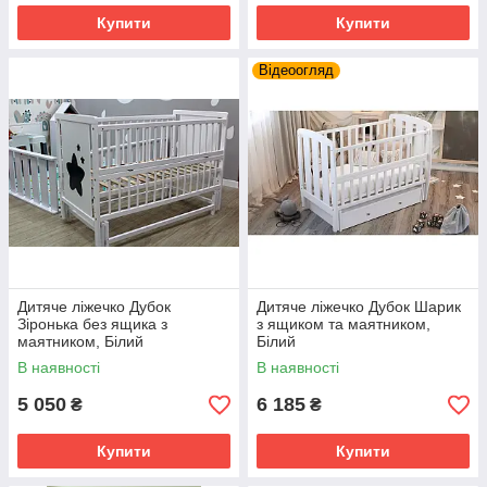
Купити
Купити
Відеоогляд
Дитяче ліжечко Дубок
Дитяче ліжечко Дубок Шарик
Зіронька без ящика з
з ящиком та маятником,
маятником, Білий
Білий
В наявності
В наявності
5 050
6 185
₴
₴
Купити
Купити