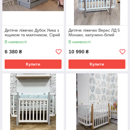
Дитяче ліжечко Дубок Умка з
Дитяче ліжечко Верес ЛД 5
ящиком та маятником, Сірий
Монако, капучино-білий
В наявності
В наявності
6 380
10 990
₴
₴
Купити
Купити