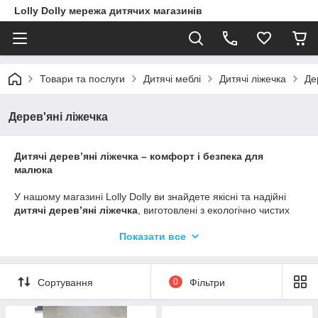
Lolly Dolly мережа дитячих магазинів
Товари та послуги
Дитячі меблі
Дитячі ліжечка
Де
Дерев'яні ліжечка
Дитячі дерев’яні ліжечка – комфорт і безпека для
малюка
У нашому магазині Lolly Dolly ви знайдете якісні та надійні
дитячі дерев’яні ліжечка
, виготовлені з екологічно чистих
матеріалів. Ми пропонуємо стильні та функціональні моделі,
Показати все
що забезпечать комфортний і здоровий сон вашого малюка.
Натуральні матеріали
– ліжечка виготовлені з масиву
дерева (бук, сосна, дуб)
Сортування
0
Фільтри
Безпечне покриття
– лак та фарби на водній основі без
шкідливих речовин