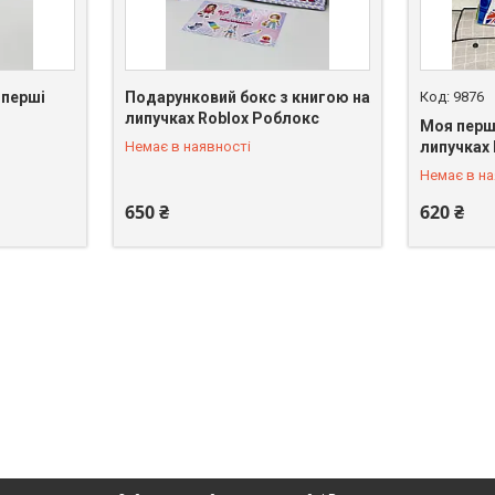
 перші
Подарунковий бокс з книгою на
9876
липучках Roblox Роблокс
Моя перш
+380 (67) 100-19-95
+380 (67)
Немає в наявності
липучках 
Немає в на
650 ₴
620 ₴