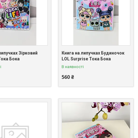
липучках Зірковий
Книга на липучках Будиночок
Тока Бока
LOL Surprise Тока Бока
і
В наявності
560 ₴