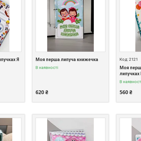
ипучках Я
Моя перша липуча книжечка
2121
В наявності
Моя перш
липучках 
В наявност
620 ₴
560 ₴