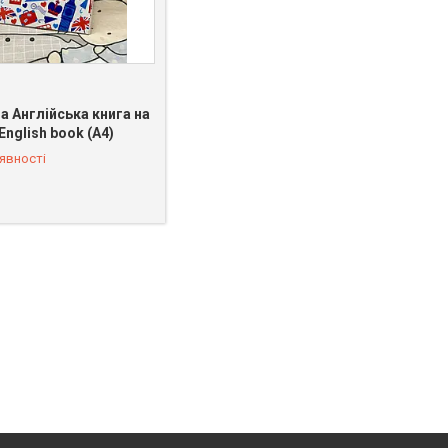
а Англійська книга на
 100-19-95
English book (А4)
явності