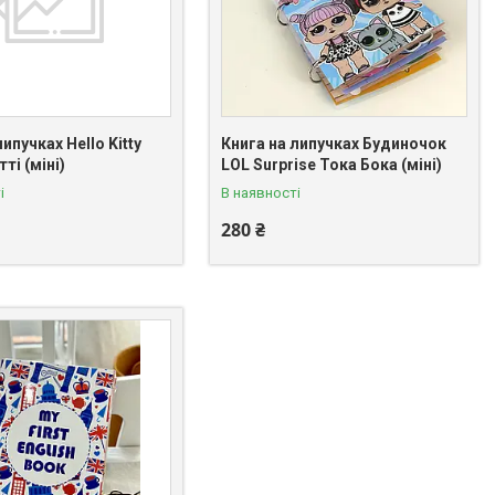
ипучках Hello Kitty
Книга на липучках Будиночок
ті (міні)
LOL Surprise Тока Бока (міні)
і
В наявності
280 ₴