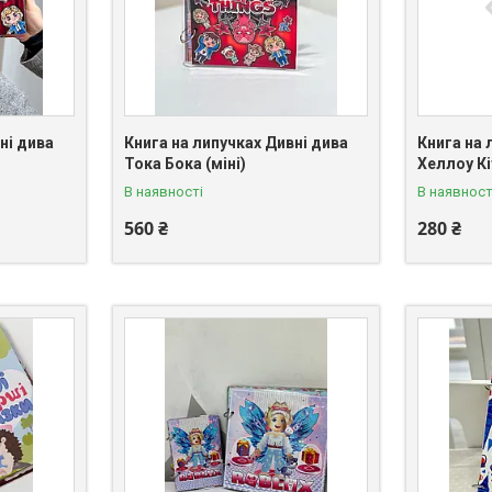
ні дива
Книга на липучках Дивні дива
Книга на л
Тока Бока (міні)
Хеллоу Кіт
В наявності
В наявност
560 ₴
280 ₴