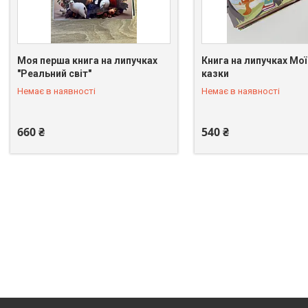
Моя перша книга на липучках
Книга на липучках Мої
"Реальний світ"
казки
+380 (67) 100-19-95
+380 (67) 100-19-95
Немає в наявності
Немає в наявності
660 ₴
540 ₴