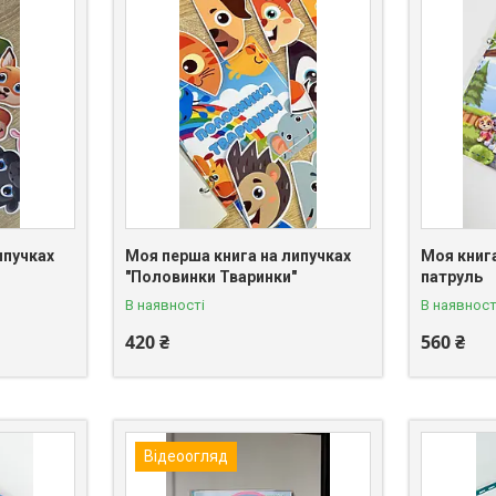
ипучках
Моя перша книга на липучках
Моя книг
"Половинки Тваринки"
патруль
В наявності
В наявност
420 ₴
560 ₴
Відеоогляд