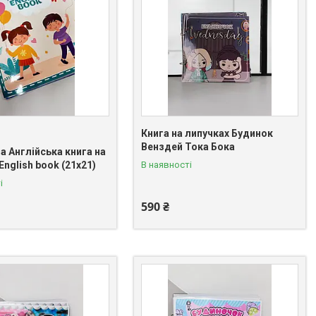
Книга на липучках Будинок
Венздей Тока Бока
а Англійська книга на
English book (21х21)
В наявності
і
590 ₴